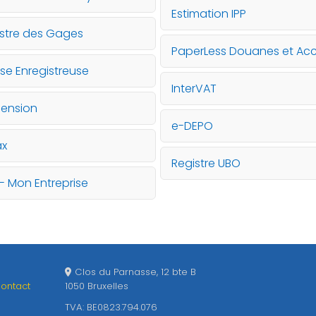
Estimation IPP
stre des Gages
PaperLess Douanes et Acc
se Enregistreuse
InterVAT
Pension
e-DEPO
ax
Registre UBO
- Mon Entreprise
Clos du Parnasse, 12 bte B
ontact
1050 Bruxelles
TVA: BE0823.794.076