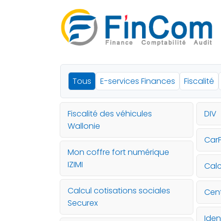
Tous
E-services Finances
Fiscalité
Fiscalité des véhicules
DIV
Wallonie
Car
Mon coffre fort numérique
IZIMI
Calc
Calcul cotisations sociales
Cent
Securex
Iden