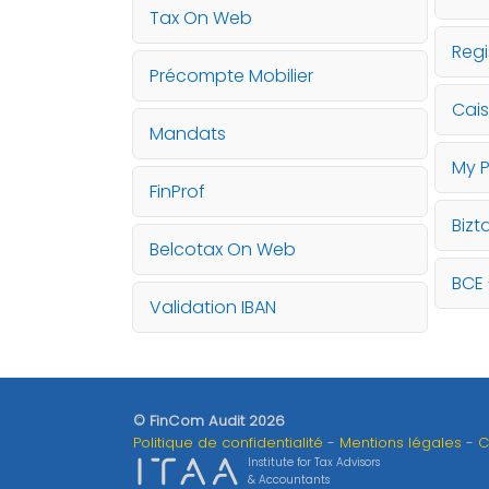
Tax On Web
Regi
Précompte Mobilier
Cais
Mandats
My 
FinProf
Bizt
Belcotax On Web
BCE 
Validation IBAN
© FinCom Audit 2026
Politique de confidentialité
Mentions légales
C
Institute for Tax Advisors
& Accountants