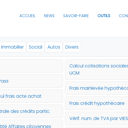
ACCUEIL
NEWS
SAVOIR-FAIRE
OUTILS
CON
Immobilier
Social
Autos
Divers
Calcul cotisations sociale
UCM
Pass
Frais mainlevée hypothéca
ul frais acte achat
Frais crédit hypothécaire
rale des crédits partic.
Vérif. num. de TVA par VIES
tité Affaires citoyennes