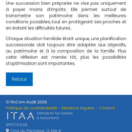
Une succession bien préparée ne vise pas uniquement
à payer moins d’impôts. Elle permet surtout de
transmettre son patrimoine dans les meilleures
conditions possibles, tout en protégeant ses proches et
en évitant les difficultés futures.
Chaque situation familiale étant unique, une planification
successorale doit toujours être adaptée aux objectifs,
au patrimoine et à la composition de la famille. Plus
cette réflexion est menée tôt, plus les possibilités
d’optimisation sont importantes.
Retour
© FinCom Audit 2026
Politique de confidentialité
Mentions légales
Contact
Institute for Tax Advisors
& Accountants
N°11.770.039
Clos du Parnasse, 12 bte B