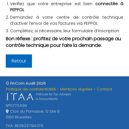
Vérifiez que votre entreprise est bien
connectée à
PEPPOL
Demandez à votre centre de contrôle technique
d’activer l’envoi de vos factures via PEPPOL
Complétez, si nécessaire, leur formulaire d’inscription
Bon réflexe
: profitez de votre prochain passage au
contrôle technique pour faire la demande.
Retour
© FinCom Audit 2026
Politique de confidentialité
Mentions légales
Contact
Institute for Tax Advisors
& Accountants
N°11.770.039
Clos du Parnasse, 12 bte B
1050 Bruxelles
TVA: BE0823.794.076